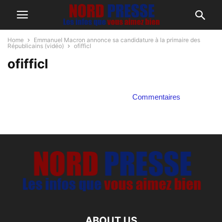
Home
Emmanuel Macron annonce sa candidature à la primaire des
Républicains (vidéo)
ofifficl
ofifficl
Commentaires
ABOUT US