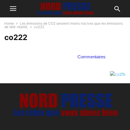
Home
Les émissions de CO2 seraient moins nocives que les émissions
de télé-réalité.
co222
co222
Commentaires