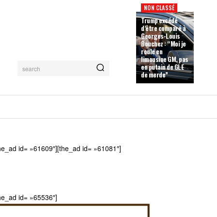
NON CLASSÉ
Trump excédé
d’être comparé à
Georges-Louis
Bouchez : “Moi je
roule en
limousine GM, pas
en putain de GLE
search
de merde”
he_ad id= »61609″][the_ad id= »61081″]
he_ad id= »65536″]