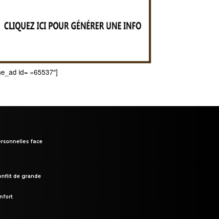
he_ad id= »65537″]
rsonnelles face
onflit de grande
nfort