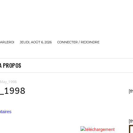
ARLEROI
JEUDI, AOÛT 6, 2026
CONNECTER / REJOINDRE
A PROPOS
4_May_1998
y_1998
[t
aires
[t