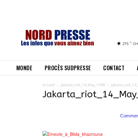
C
27.5
CH
MONDE
PROCÈS SUDPRESSE
CONTACT
Accueil
Jakarta_riot_14_May_1998
Jakarta_riot_1
Jakarta_riot_14_Ma
Comment