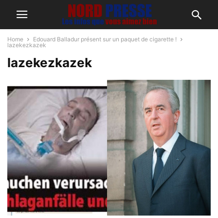
Home
Edouard Balladur présent sur un paquet de cigarette !
lazekezkazek
lazekezkazek