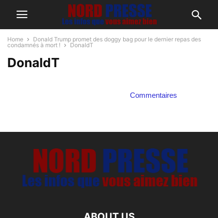
Home
Donald Trump promet des doggy bag pour le dernier repas des
condamnés à mort !
DonaldT
DonaldT
Commentaires
ABOUT US