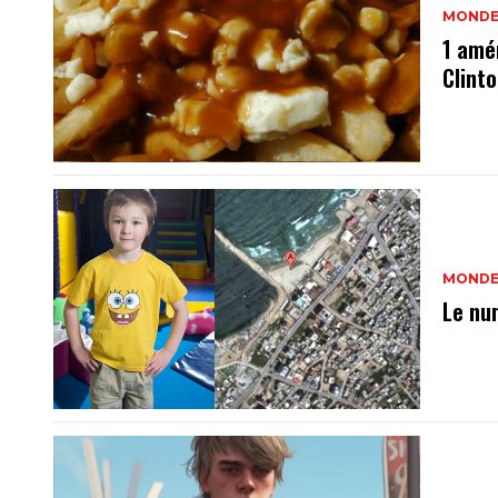
MOND
1 amér
Clint
MOND
Le nu