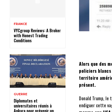
FRANCE
VYCgroup Reviews: A Broker
with Honest Trading
Conditions
Alors que des m
policiers blancs
territoire améri
présent.
GUERRE
Donald Trump, le t
Diplomates et
endiguer cette va
universitaires réunis à
Ankara pour prévenir un