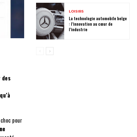
LOISIRS
La technologie automobile belge
: l’innovation au cœur de
l’industrie
r des
e
squ’à
e choc pour
 ne