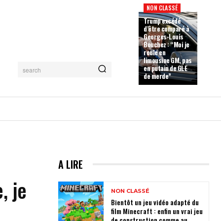
NON CLASSÉ
Trump excédé
d’être comparé à
Georges-Louis
Bouchez : “Moi je
roule en
limousine GM, pas
en putain de GLE
search
de merde”
A LIRE
, je
NON CLASSÉ
Bientôt un jeu vidéo adapté du
film Minecraft : enfin un vrai jeu
de construction comme au