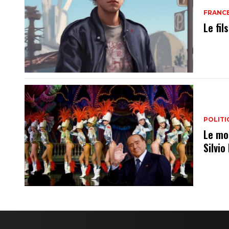
FRANC
Le fi
POLITI
Le mo
Silvio