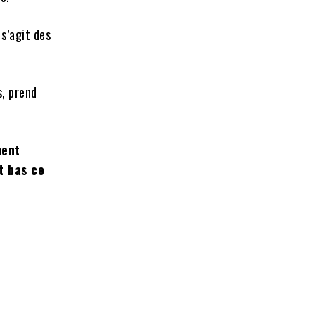
 s’agit des
s, prend
ment
t bas ce