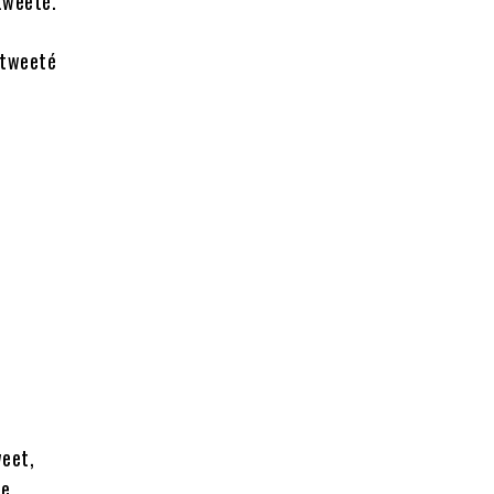
tweeté.
etweeté
weet,
e.