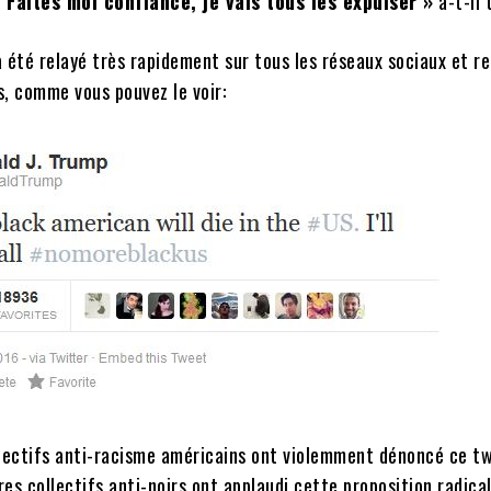
Faites moi confiance, je vais tous les expulser »
a-t-il 
a été relayé très rapidement sur tous les réseaux sociaux et r
is, comme vous pouvez le voir:
llectifs anti-racisme américains ont violemment dénoncé ce t
es collectifs anti-noirs ont applaudi cette proposition radical