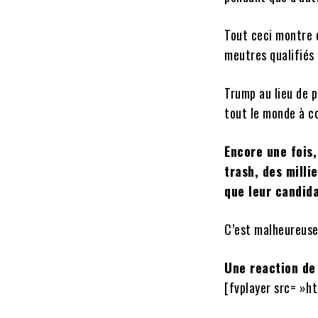
Tout ceci montre q
meutres qualifiés 
Trump au lieu de p
tout le monde à co
Encore une fois
trash, des milli
que leur candida
C’est malheureusem
Une reaction de
[fvplayer src= »h