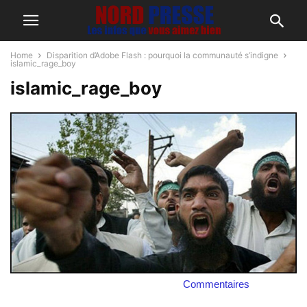
Home
Disparition d’Adobe Flash : pourquoi la communauté s’indigne
islamic_rage_boy
islamic_rage_boy
Commentaires