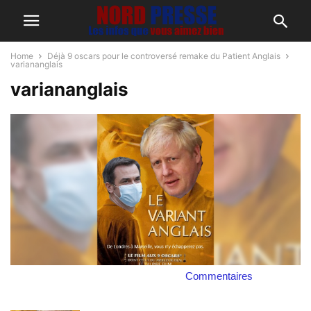
Home
Déjà 9 oscars pour le controversé remake du Patient Anglais
variananglais
variananglais
Commentaires