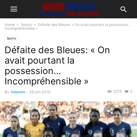
Home
Sports
Défaite des Bleues: « On avait pourtant la possession…
Incompréhensible »
Sports
Défaite des Bleues: « On
avait pourtant la
possession…
Incompréhensible »
2276
0
By
Valentin
-
28 juin 2019