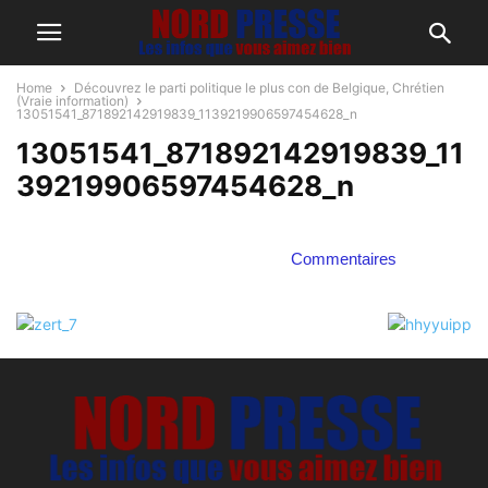
Home
Découvrez le parti politique le plus con de Belgique, Chrétien
(Vraie information)
13051541_871892142919839_1139219906597454628_n
13051541_871892142919839_11
39219906597454628_n
Commentaires