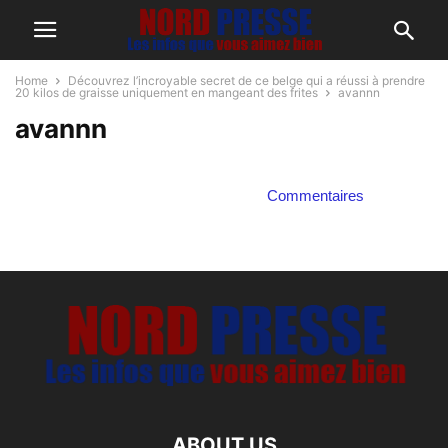
Home
Découvrez l’incroyable secret de ce belge qui a réussi à prendre
20 kilos de graisse uniquement en mangeant des frites
avannn
avannn
Commentaires
ABOUT US