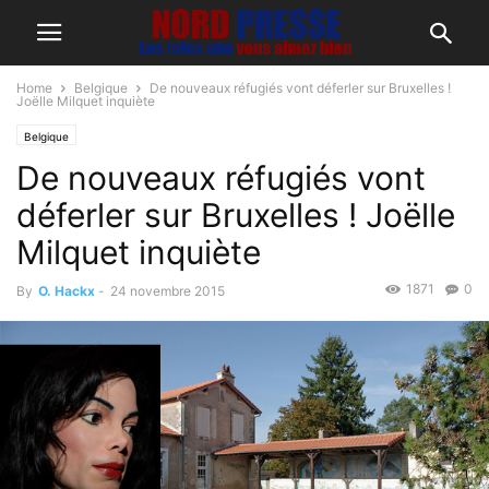
Home
Belgique
De nouveaux réfugiés vont déferler sur Bruxelles !
Joëlle Milquet inquiète
Belgique
De nouveaux réfugiés vont
déferler sur Bruxelles ! Joëlle
Milquet inquiète
1871
0
By
O. Hackx
-
24 novembre 2015