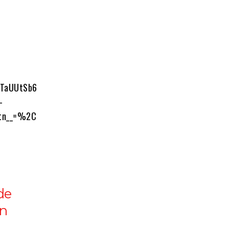
YTaUUtSb6
-
_tn__=%2C
de
on