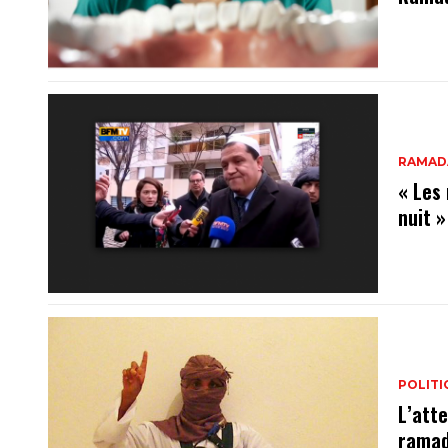
RAMAD
« Les
nuit 
POLITI
L’atte
ramad