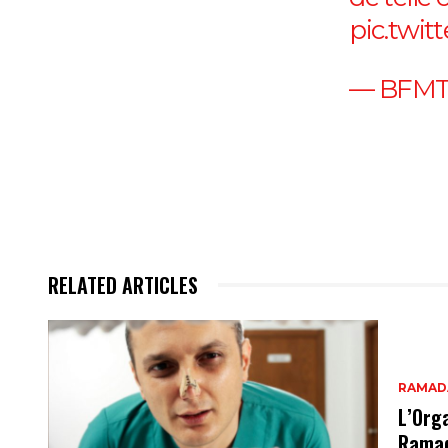
pic.twi
— BFMT
RELATED ARTICLES
RAMAD
L’Orga
Rama