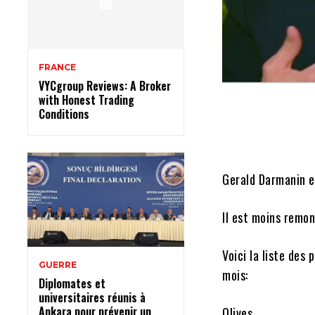
FRANCE
VYCgroup Reviews: A Broker
with Honest Trading
Conditions
Gerald Darmanin es
Il est moins remon
Voici la liste des
GUERRE
mois:
Diplomates et
universitaires réunis à
Ankara pour prévenir un
Olives