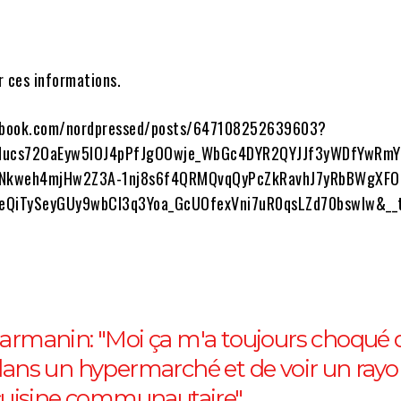
r ces informations.
ebook.com/nordpressed/posts/647108252639603?
QNucs72OaEyw5lOJ4pPfJgOOwje_WbGc4DYR2QYJJf3yWDfYwRm
RNkweh4mjHw2Z3A-1nj8s6f4QRMQvqQyPcZkRavhJ7yRbBWgXFO
CeQiTySeyGUy9wbCl3q3Yoa_GcUOfexVni7uR0qsLZd70bswIw&_
armanin: "Moi ça m'a toujours choqué 
dans un hypermarché et de voir un ray
 cuisine communautaire"