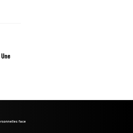
« Une
rsonnelles face