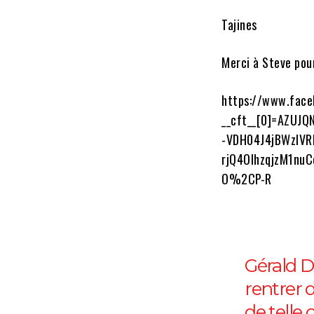
Tajines
Merci à Steve pou
https://www.fac
__cft__[0]=AZUJ
-VDH04J4jBWzlV
rjQ4OlhzqjzM1nu
O%2CP-R
Gérald D
rentrer 
de telle