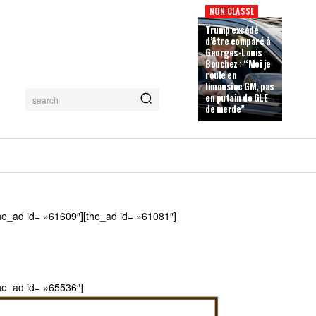
NON CLASSÉ
Trump excédé
d’être comparé à
Georges-Louis
Bouchez : “Moi je
roule en
limousine GM, pas
en putain de GLE
search
de merde”
he_ad id= »61609″][the_ad id= »61081″]
he_ad id= »65536″]