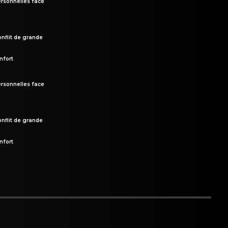
rsonnelles face
onflit de grande
nfort
rsonnelles face
onflit de grande
nfort