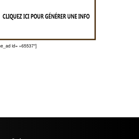
he_ad id= »65537″]