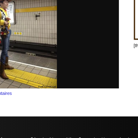
[t
aires