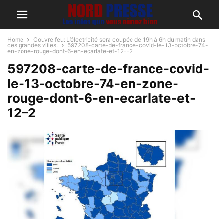
Home
Couvre feu: L’électricité sera coupée de 19h à 6h du matin dans
ces grandes villes.
597208-carte-de-france-covid-le-13-octobre-74-
en-zone-rouge-dont-6-en-ecarlate-et-12--2
597208-carte-de-france-covid-
le-13-octobre-74-en-zone-
rouge-dont-6-en-ecarlate-et-
12–2