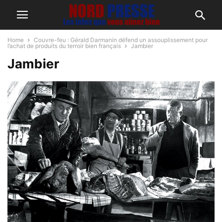
Home
Couvre-feu : Gérald Darmanin défend un assouplissement pour
l’achat de produits du terroir bien français
Jambier
Jambier