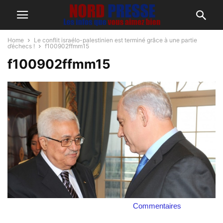
Home
Le conflit israélo-palestinien est terminé grâce à une partie
d’échecs !
f100902ffmm15
f100902ffmm15
Commentaires