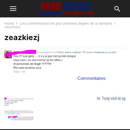
Home
Les commentaires les plus premiers degrés de la semaine
zeazkiezj
zeazkiezj
Commentaires