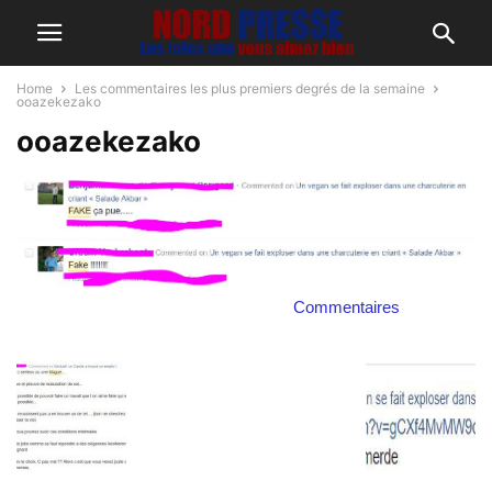
Home
Les commentaires les plus premiers degrés de la semaine
ooazekezako
ooazekezako
Commentaires