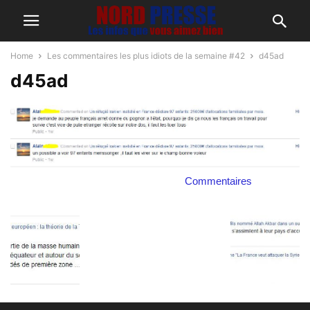
Home
Les commentaires les plus idiots de la semaine #42
d45ad
d45ad
Commentaires