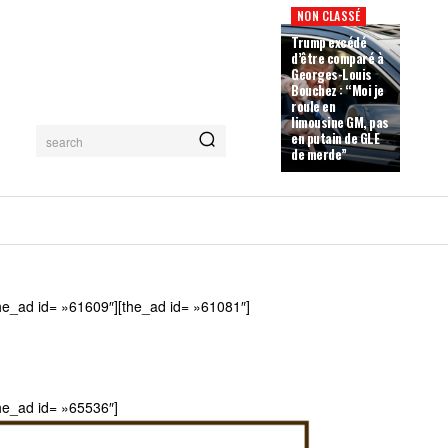
NON CLASSÉ
Trump excédé
d’être comparé à
Georges-Louis
Bouchez : “Moi je
roule en
limousine GM, pas
en putain de GLE
search
de merde”
he_ad id= »61609″][the_ad id= »61081″]
he_ad id= »65536″]