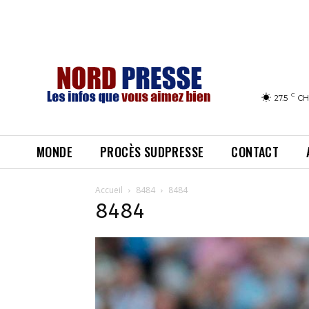
C
27.5
CH
MONDE
PROCÈS SUDPRESSE
CONTACT
Accueil
8484
8484
8484