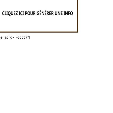
he_ad id= »65537″]