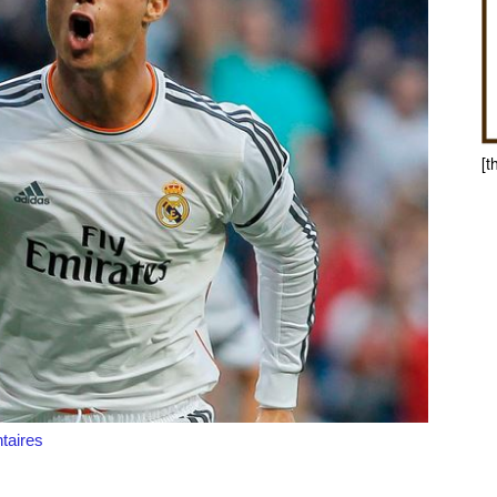
[t
aires