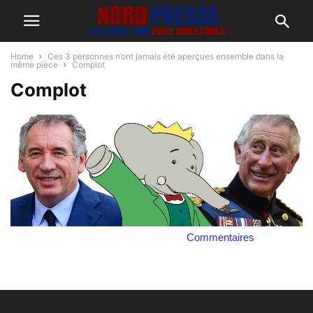
Home
Ces 3 personnes n’ont jamais été aperçues ensemble dans la
même pièce
Complot
Complot
Commentaires