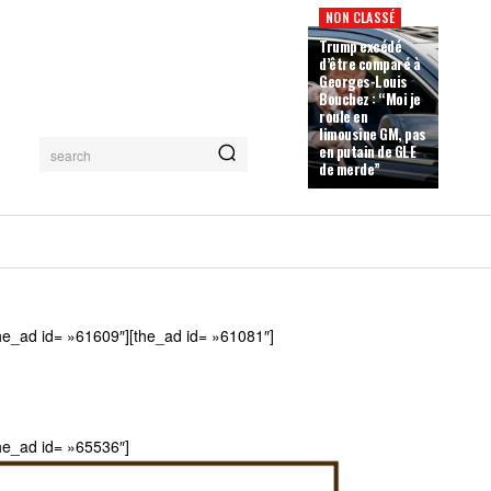
NON CLASSÉ
Trump excédé
d’être comparé à
Georges-Louis
Bouchez : “Moi je
roule en
limousine GM, pas
en putain de GLE
search
de merde”
he_ad id= »61609″][the_ad id= »61081″]
he_ad id= »65536″]