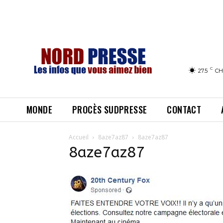
C
27.5
CH
MONDE
PROCÈS SUDPRESSE
CONTACT
Accueil
8aze7az87
8aze7az87
8aze7az87