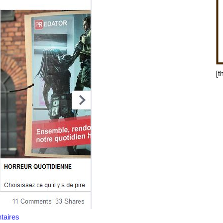
[t
aires