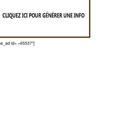
he_ad id= »65537″]