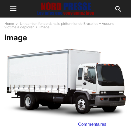
Home
Un camion fonce dans le piétonnier de Bruxelles – Aucune
victime à deplorer
image
image
Commentaires