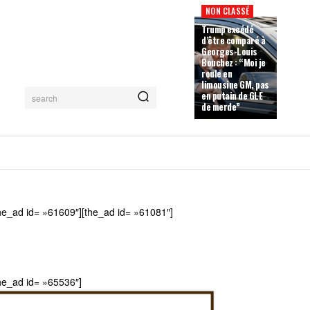
NON CLASSÉ
Trump excédé
d’être comparé à
Georges-Louis
Bouchez : “Moi je
roule en
limousine GM, pas
en putain de GLE
search
de merde”
he_ad id= »61609″][the_ad id= »61081″]
he_ad id= »65536″]