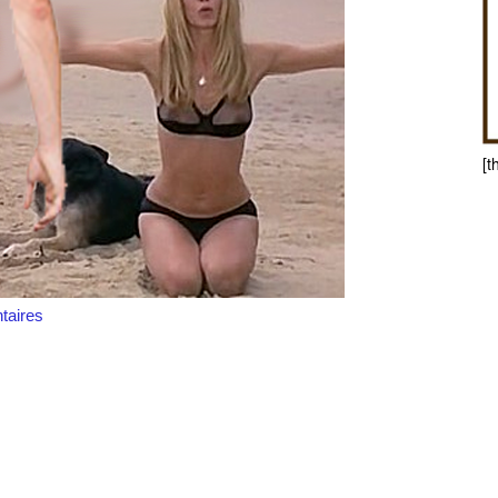
[t
aires