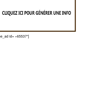
he_ad id= »65537″]