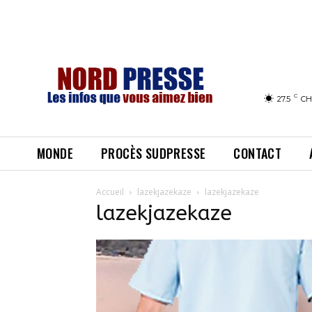
C
27.5
CH
MONDE
PROCÈS SUDPRESSE
CONTACT
Accueil
lazekjazekaze
lazekjazekaze
lazekjazekaze