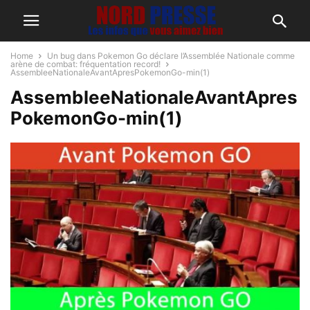
Home
Un bug dans Pokemon Go déclare l’Assemblée Nationale comme
arène de combat: fréquentation record!
AssembleeNationaleAvantApresPokemonGo-min(1)
AssembleeNationaleAvantApres
PokemonGo-min(1)