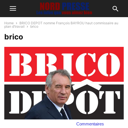
Home
BRICO DEPOT nomme François BAYROU haut commissaire au
plan d’travail
brico
brico
Commentaires