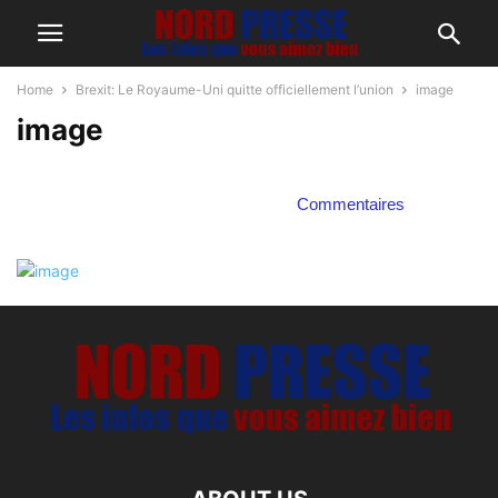
Home
Brexit: Le Royaume-Uni quitte officiellement l’union
image
image
Commentaires