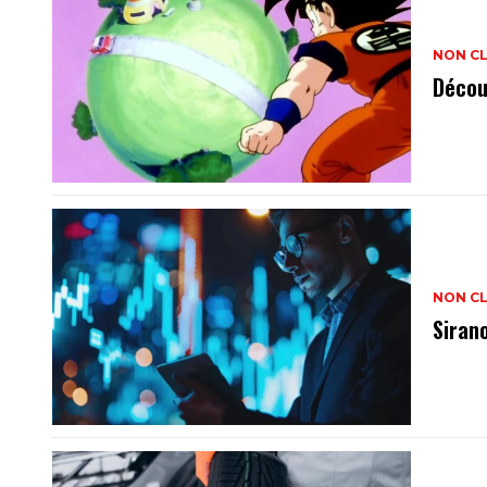
NON C
Décou
NON C
Siran