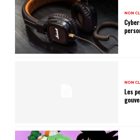
NON C
Cyber
perso
NON C
Les p
gouve