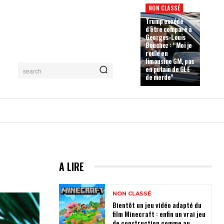
NON CLASSÉ
Trump excédé
d’être comparé à
Georges-Louis
Bouchez : “Moi je
roule en
limousine GM, pas
en putain de GLE
search
de merde”
A LIRE
NON CLASSÉ
Bientôt un jeu vidéo adapté du
film Minecraft : enfin un vrai jeu
de construction comme au