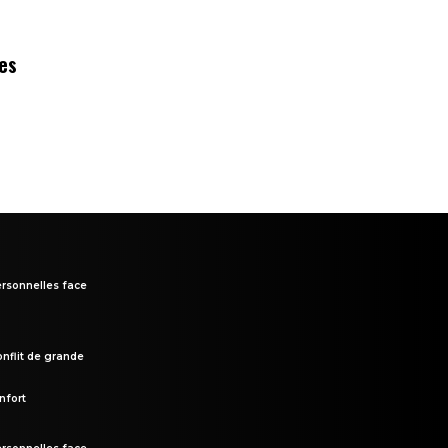
des
rsonnelles face
onflit de grande
nfort