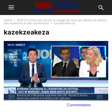
Home
BFMTV choisit de cacher le visage de ceux qui sèment la terreur,
des assassins et des extrémistes
kazekzeakeza
kazekzeakeza
Commentaires