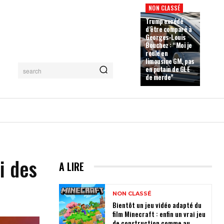
NON CLASSÉ
Trump excédé
d’être comparé à
Georges-Louis
Bouchez : “Moi je
roule en
limousine GM, pas
en putain de GLE
search
de merde”
i des
A LIRE
NON CLASSÉ
Bientôt un jeu vidéo adapté du
film Minecraft : enfin un vrai jeu
de construction comme au