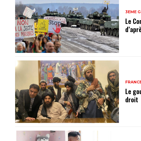
3EME 
Le Con
d’apr
FRANC
Le go
droit