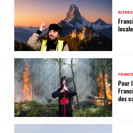
BIZNES
Franc
local
FRANC
Pour l
Franc
des c