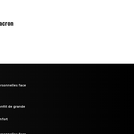
Macron
rsonnelles face
onflit de grande
nfort