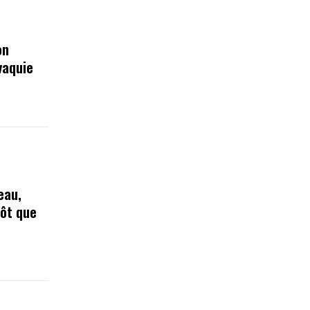
on
vaquie
eau,
tôt que