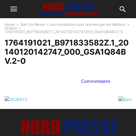
Home
Bart De Wever: « Les inondations sont lancées par les Wallons ! »
(Vidéo)
1764191021_B971833582Z.1_20140120142747_000_GSA1Q84BV.2-0
1764191021_B971833582Z.1_20
140120142747_000_GSA1Q84B
V.2-0
Commentaires