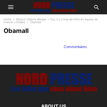
Home
Barack Obama dérape : « Oui, il y a trop de noirs en équipe de
France » (Vidéo)
ObamaII
ObamaII
Commentaires
ABOUT US