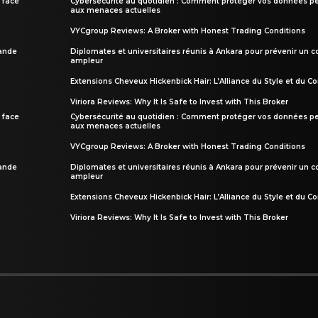
 face
Cybersécurité au quotidien : Comment protéger vos données pe
aux menaces actuelles
VYCgroup Reviews: A Broker with Honest Trading Conditions
rande
Diplomates et universitaires réunis à Ankara pour prévenir un c
ampleur
Extensions Cheveux Hickenbick Hair: L’Alliance du Style et du Co
Viriora Reviews: Why It Is Safe to Invest with This Broker
 face
Cybersécurité au quotidien : Comment protéger vos données pe
aux menaces actuelles
VYCgroup Reviews: A Broker with Honest Trading Conditions
rande
Diplomates et universitaires réunis à Ankara pour prévenir un c
ampleur
Extensions Cheveux Hickenbick Hair: L’Alliance du Style et du Co
Viriora Reviews: Why It Is Safe to Invest with This Broker