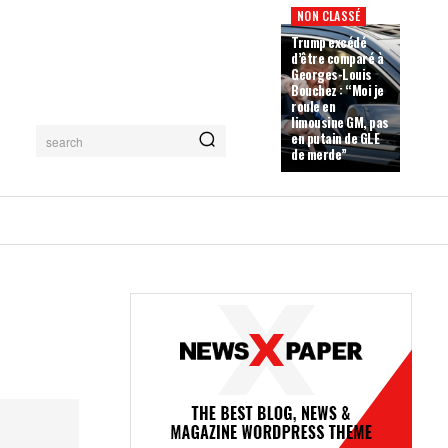
NON CLASSÉ
Trump excédé
d’être comparé à
Georges-Louis
Bouchez : “Moi je
roule en
limousine GM, pas
en putain de GLE
search
de merde”