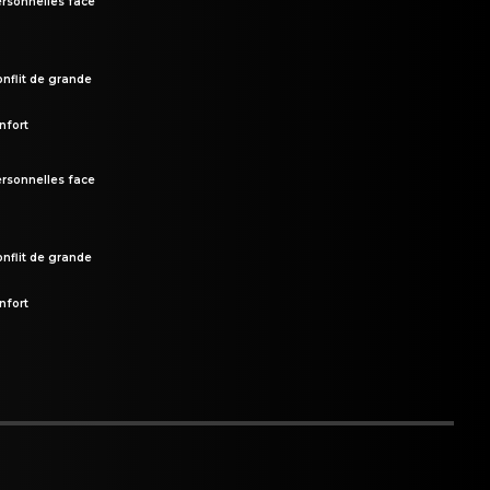
rsonnelles face
onflit de grande
nfort
rsonnelles face
onflit de grande
nfort