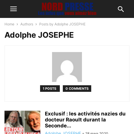
Home
Authors
Posts by Adolphe JOSEPHE
Adolphe JOSEPHE
1 POSTS
0 COMMENTS
Exclusif : les activités nazies du
docteur Raoult durant la
Seconde...
Adolphe JOSEPHE
-
28 mars 2020