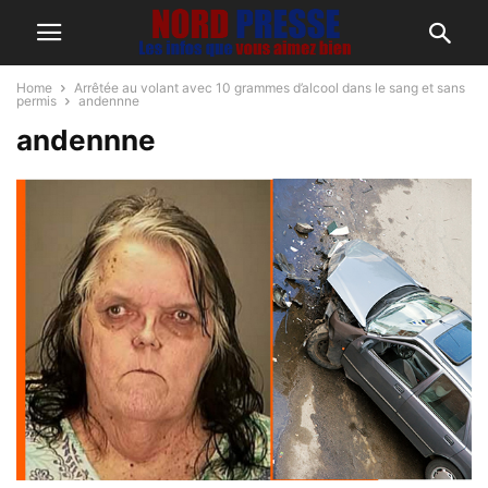
Home
Arrêtée au volant avec 10 grammes d’alcool dans le sang et sans
permis
andennne
andennne