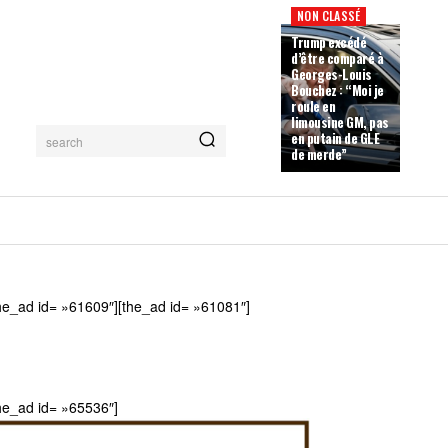
NON CLASSÉ
Trump excédé
d’être comparé à
Georges-Louis
Bouchez : “Moi je
roule en
limousine GM, pas
en putain de GLE
search
de merde”
he_ad id= »61609″][the_ad id= »61081″]
he_ad id= »65536″]