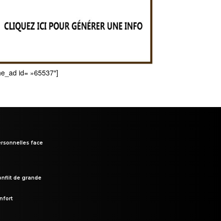
he_ad id= »65537″]
rsonnelles face
onflit de grande
nfort