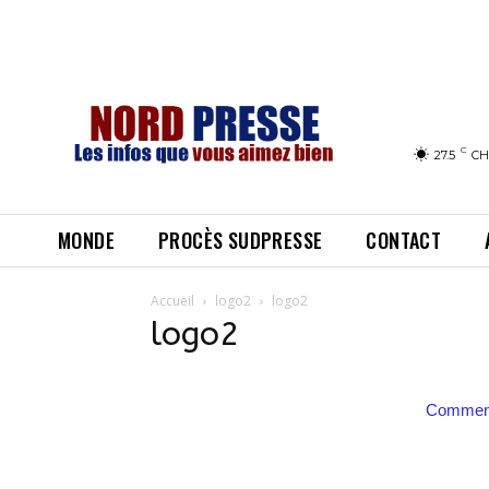
C
27.5
CH
MONDE
PROCÈS SUDPRESSE
CONTACT
Accueil
logo2
logo2
logo2
Comment