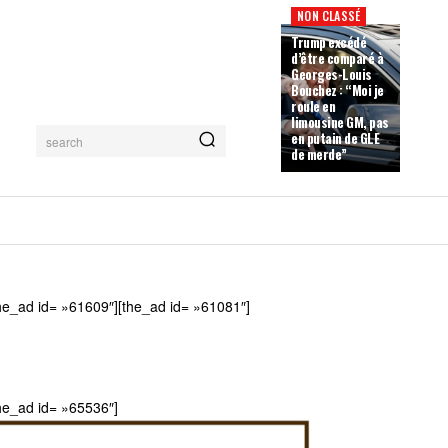
NON CLASSÉ
Trump excédé
d’être comparé à
Georges-Louis
Bouchez : “Moi je
roule en
limousine GM, pas
en putain de GLE
search
de merde”
he_ad id= »61609″][the_ad id= »61081″]
he_ad id= »65536″]