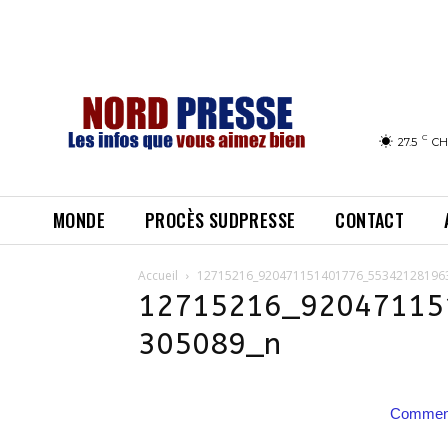
C
27.5
CH
MONDE
PROCÈS SUDPRESSE
CONTACT
Accueil
12715216_920471151401776_55342128196
12715216_92047115
305089_n
Comment