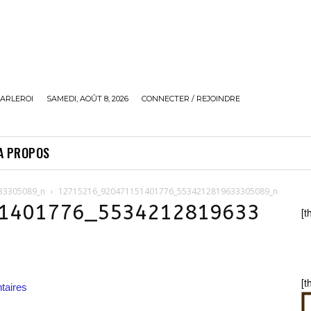
ARLEROI
SAMEDI, AOÛT 8, 2026
CONNECTER / REJOINDRE
A PROPOS
33305089_n
12715216_920471151401776_5534212819633305089_n
1401776_5534212819633
[t
[t
aires