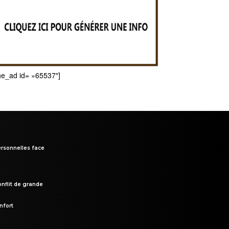
he_ad id= »65537″]
rsonnelles face
onflit de grande
nfort