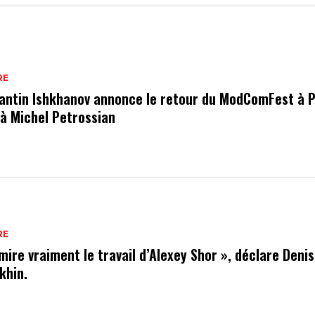
RE
antin Ishkhanov annonce le retour du ModComFest à P
 à Michel Petrossian
RE
mire vraiment le travail d’Alexey Shor », déclare Denis
khin.