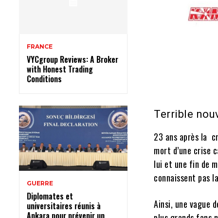
FRANCE
VYCgroup Reviews: A Broker
with Honest Trading
Conditions
Terrible nou
23 ans après la c
mort d’une crise c
lui et une fin de
connaissent pas la
GUERRE
Diplomates et
Ainsi, une vague d
universitaires réunis à
Ankara pour prévenir un
plus grands fans n