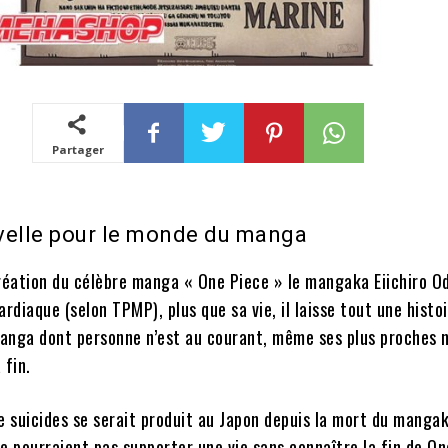
Partager
velle pour le monde du manga
réation du célèbre manga « One Piece » le mangaka Eiichiro Od
ardiaque (selon TPMP), plus que sa vie, il laisse tout une histo
 manga dont personne n’est au courant, même ses plus proches 
 fin.
e suicides se serait produit au Japon depuis la mort du manga
e pourraient pas supporter une vie sans connaître la fin de On