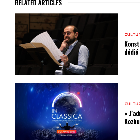
RELATED ARTICLES
CULTU
Konst
dédié
CULTU
« J’ad
Kozhu