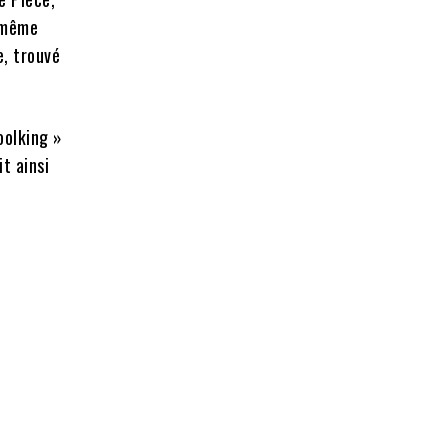
a même
e, trouvé
oolking »
t ainsi