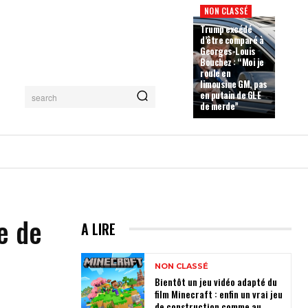
NON CLASSÉ
Trump excédé
d’être comparé à
Georges-Louis
Bouchez : “Moi je
roule en
limousine GM, pas
en putain de GLE
search
de merde”
e de
A LIRE
NON CLASSÉ
Bientôt un jeu vidéo adapté du
film Minecraft : enfin un vrai jeu
de construction comme au