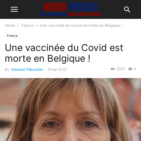
Home
France
Une vaccinée du Covid est morte en Belgique !
France
Une vaccinée du Covid est
morte en Belgique !
2231
0
By
Vincent Flibustier
-
9 mai 2021