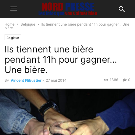
Home
Belgique
Ils tiennent une bière pendant 11h pour gagner… Une
bière.
Belgique
Ils tiennent une bière
pendant 11h pour gagner…
Une bière.
13861
0
By
Vincent Flibustier
-
27 mai 2014