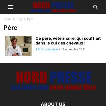
Home
Tags
Pére
Pére
Ce père, vétérinaire, qui soufflait
dans le cul des chevaux !
Tétra Plégique
-
18 novembre 2021
ABOUT US