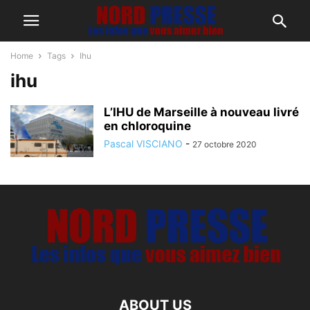
Home
Tags
Ihu
ihu
L’IHU de Marseille à nouveau livré
en chloroquine
Pascal VISCIANO
-
27 octobre 2020
ABOUT US