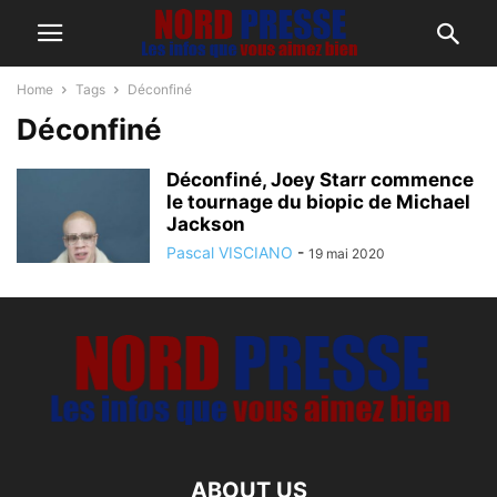
Home
Tags
Déconfiné
Déconfiné
Déconfiné, Joey Starr commence
le tournage du biopic de Michael
Jackson
Pascal VISCIANO
-
19 mai 2020
ABOUT US