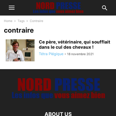
Home
Tags
Contraire
contraire
Ce père, vétérinaire, qui soufflait
dans le cul des chevaux !
Tétra Plégique
-
18 novembre 2021
ABOUT US