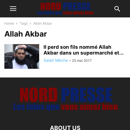
Home
Tags
Allah Akbar
Allah Akbar
Il perd son fils nommé Allah
Akbar dans un supermarché et...
Salah Mèche
-
25 mai 2017
ABOUT US