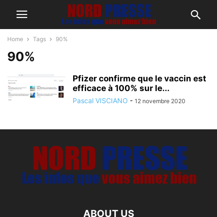
Home
Tags
90%
90%
Pfizer confirme que le vaccin est
efficace à 100% sur le...
Pascal VISCIANO
-
12 novembre 2020
ABOUT US