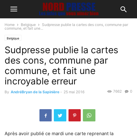
Home
Belgique
Sudpresse publie la cartes des cons, commune par
commune, et fait une...
Belgique
Sudpresse publie la cartes
des cons, commune par
commune, et fait une
incroyable erreur
7662
0
By
AndréBryan de la Sapinière
-
25 mai 2016
Après avoir publié ce mardi une carte reprenant la