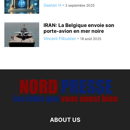
Gaetan H
-
2 septembre 2025
IRAN: La Belgique envoie son
porte-avion en mer noire
Vincent Flibustier
-
18 août 2025
ABOUT US