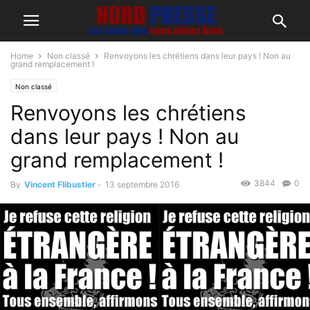
Home
Non classé
Renvoyons les chrétiens dans leur pays ! Non au
grand remplacement !
Non classé
Renvoyons les chrétiens
dans leur pays ! Non au
grand remplacement !
3844
0
By
Vincent Flibustier
-
13 septembre 2016