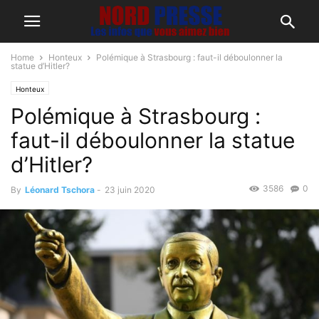
Home
Honteux
Polémique à Strasbourg : faut-il déboulonner la
statue d’Hitler?
Honteux
Polémique à Strasbourg :
faut-il déboulonner la statue
d’Hitler?
3586
0
By
Léonard Tschora
-
23 juin 2020